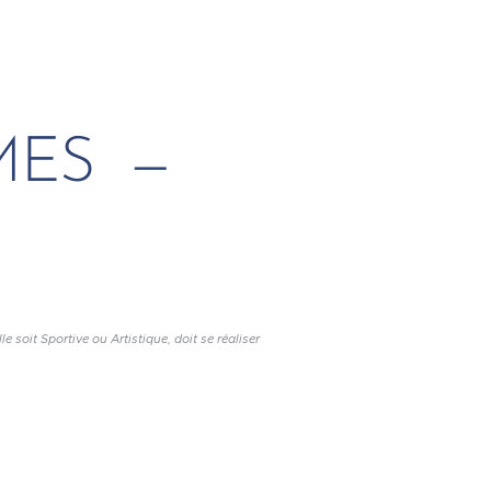
MES —
 soit Sportive ou Artistique, doit se réaliser